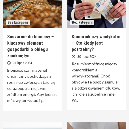
Bez kategorii
Bez kategorii
Suszarnie do biomasy –
Komornik czy windykator
kluczowy element
– Kto kiedy jest
gospodarki o obiegu
potrzebny?
zamkniętym
30 lipca 2024
31 lipca 2024
Rozumiesz różnicę między
komornikiem a
Biomasa, czyli materiał
windykatorami? Choć
organiczny pochodzący z
obydwie te osoby zajmują
roślin lub zwierząt, staje się
się odzyskiwaniem długów,
coraz popularniejszym
ich role są zupełnie inne.
źródłem energii. Aby jednak
W...
móc wykorzystać ją...