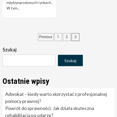
międzynarodowych rynkach.
W tym...
Stronicowanie
3
Previous
1
2
wpisów
Szukaj
Szukaj
Ostatnie wpisy
Adwokat – kiedy warto skorzystać z profesjonalnej
pomocy prawnej?
Powrót do sprawności: Jak działa skuteczna
rehabilitacja po udarze?