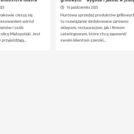
025
16 października 2025
akowie cieszą się
Hurtowa sprzedaż produktów grillowyc
resowaniem wśród
to rozwiązanie dedykowane zarówno
menów i osób
sklepom, restauracjom, jak i firmom
olicę Małopolski. Jest
cateringowym, które chcą zapewnić
 przyjeżdżają...
swoim klientom szeroki...