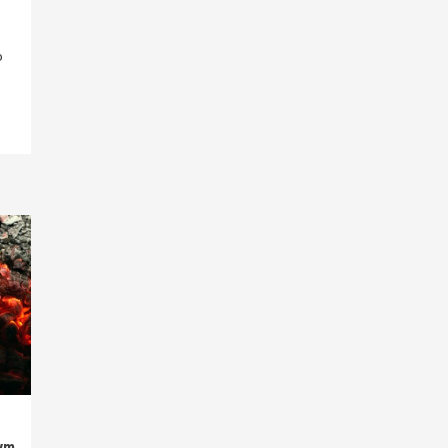
o
nym