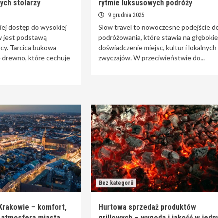
nych stolarzy
rytmie luksusowych podróży
9 grudnia 2025
iej dostęp do wysokiej
Slow travel to nowoczesne podejście d
w jest podstawą
podróżowania, które stawia na głębokie
acy. Tarcica bukowa
doświadczenie miejsc, kultur i lokalnych
e drewno, które cechuje
zwyczajów. W przeciwieństwie do...
Bez kategorii
Krakowie – komfort,
Hurtowa sprzedaż produktów
a atmosfera miasta
grillowych – wygoda i jakość w jed