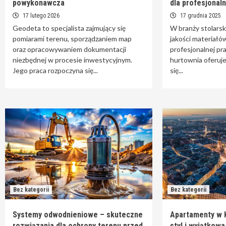
powykonawcza
dla profesjonal
17 lutego 2026
17 grudnia 2025
Geodeta to specjalista zajmujący się
W branży stolarsk
pomiarami terenu, sporządzaniem map
jakości materiałó
oraz opracowywaniem dokumentacji
profesjonalnej pr
niezbędnej w procesie inwestycyjnym.
hurtownia oferuj
Jego praca rozpoczyna się...
się...
Bez kategorii
Bez kategorii
Systemy odwodnieniowe – skuteczne
Apartamenty w 
rozwiązania dla ochrony terenu przed
styl i wyjątkow