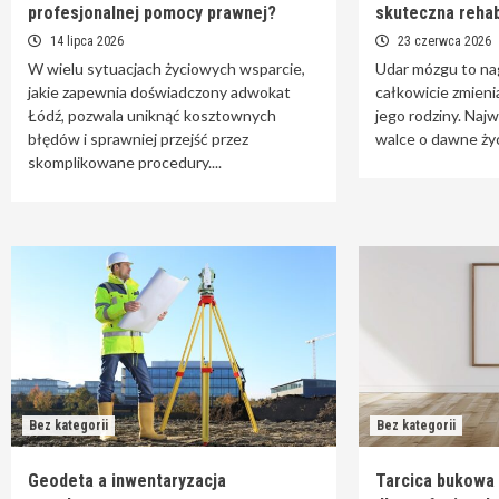
profesjonalnej pomocy prawnej?
skuteczna rehab
14 lipca 2026
23 czerwca 2026
W wielu sytuacjach życiowych wsparcie,
Udar mózgu to nag
jakie zapewnia doświadczony adwokat
całkowicie zmieni
Łódź, pozwala uniknąć kosztownych
jego rodziny. Naj
błędów i sprawniej przejść przez
walce o dawne życi
skomplikowane procedury....
Bez kategorii
Bez kategorii
Geodeta a inwentaryzacja
Tarcica bukowa 