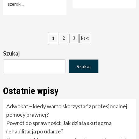
szeroki...
Stronicowanie
1
2
3
Next
wpisów
Szukaj
Szukaj
Ostatnie wpisy
Adwokat – kiedy warto skorzystać z profesjonalnej
pomocy prawnej?
Powrót do sprawności: Jak działa skuteczna
rehabilitacja po udarze?