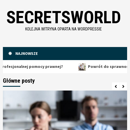
Skip
SECRETSWORLD
to
content
KOLEJNA WITRYNA OPARTA NA WORDPRESSIE
NAJNOWSZE
esjonalnej pomocy prawnej?
Powrót do sprawności: Jak 
Główne posty