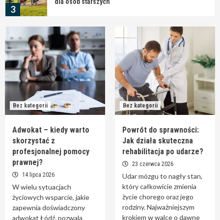
dla osób starszych
3
Bez kategorii
Geodeta a inwentaryzacja powykonawcza
4
Bez kategorii
Tarcica bukowa hurtownia – materiał dla
Bez kategorii
Bez kategorii
profesjonalnych stolarzy
5
Adwokat – kiedy warto
Powrót do sprawności:
skorzystać z
Jak działa skuteczna
Bez kategorii
profesjonalnej pomocy
rehabilitacja po udarze?
Adwokat – kiedy warto skorzystać z
prawnej?
23 czerwca 2026
profesjonalnej pomocy prawnej?
1
14 lipca 2026
Udar mózgu to nagły stan,
który całkowicie zmienia
W wielu sytuacjach
życie chorego oraz jego
życiowych wsparcie, jakie
Bez kategorii
rodziny. Najważniejszym
zapewnia doświadczony
Powrót do sprawności: Jak działa skuteczna
krokiem w walce o dawne
adwokat Łódź, pozwala