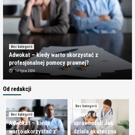
Bez kategorii
Adwokat – kiedy warto skorzystać z
profesjonalnej pomocy prawnej?
14 lipca 2026
Od redakcji
Bez kategorii
Rowery elektryczne – wygodna forma aktywności
dla osób starszych
3
Bez kategorii
Powrót do
Bez kategorii
Adwokat – kiedy
sprawności: Jak
Bez kategorii
warto skorzystać z
działa skuteczna
Geodeta a inwentaryzacja powykonawcza