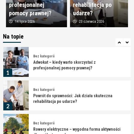
profesjonalnej
rehabilitacja po
4
pomocy prawnej?
udarze?
14 lipca 2026
23 czerwca 2026
Bez kategorii
Tarcica bukowa hurtownia – materiał dla
profesjonalnych stolarzy
Na topie
5
Bez kategorii
Adwokat – kiedy warto skorzystać z
profesjonalnej pomocy prawnej?
1
Bez kategorii
Powrót do sprawności: Jak działa skuteczna
rehabilitacja po udarze?
2
Bez kategorii
Rowery elektryczne – wygodna forma aktywności