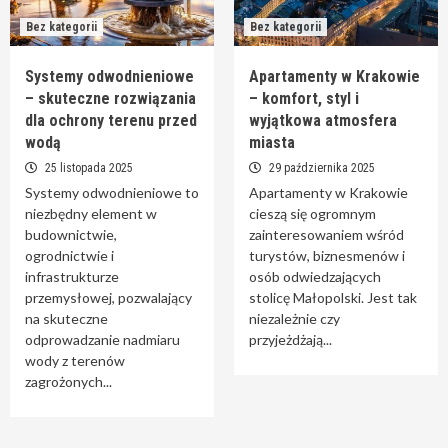
Bez kategorii
Bez kategorii
Systemy odwodnieniowe
Apartamenty w Krakowie
– skuteczne rozwiązania
– komfort, styl i
dla ochrony terenu przed
wyjątkowa atmosfera
wodą
miasta
25 listopada 2025
29 października 2025
Systemy odwodnieniowe to
Apartamenty w Krakowie
niezbędny element w
cieszą się ogromnym
budownictwie,
zainteresowaniem wśród
ogrodnictwie i
turystów, biznesmenów i
infrastrukturze
osób odwiedzających
przemysłowej, pozwalający
stolicę Małopolski. Jest tak
na skuteczne
niezależnie czy
odprowadzanie nadmiaru
przyjeżdżają...
wody z terenów
zagrożonych...