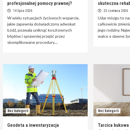
profesjonalnej pomocy prawnej?
skuteczna rehab
14 lipca 2026
23 czerwca 2026
W wielu sytuacjach życiowych wsparcie,
Udar mózgu to nag
jakie zapewnia doświadczony adwokat
całkowicie zmieni
Łódź, pozwala uniknąć kosztownych
jego rodziny. Naj
błędów i sprawniej przejść przez
walce o dawne życi
skomplikowane procedury....
Bez kategorii
Bez kategorii
Geodeta a inwentaryzacja
Tarcica bukowa 