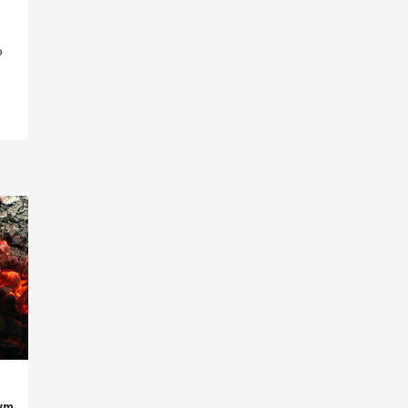
o
nym