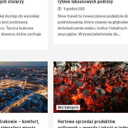
nych stolarzy
rytmie luksusowych podróży
9 grudnia 2025
iej dostęp do wysokiej
Slow travel to nowoczesne podejście d
w jest podstawą
podróżowania, które stawia na głębokie
acy. Tarcica bukowa
doświadczenie miejsc, kultur i lokalnych
e drewno, które cechuje
zwyczajów. W przeciwieństwie do...
Bez kategorii
Krakowie – komfort,
Hurtowa sprzedaż produktów
a atmosfera miasta
grillowych – wygoda i jakość w jed