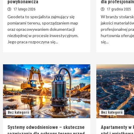
powykonawcza
dla profesjonal
17 lutego 2026
17 grudnia 2025
Geodeta to specjalista zajmujący się
W branży stolarsk
pomiarami terenu, sporządzaniem map
jakości materiałó
oraz opracowywaniem dokumentacji
profesjonalnej pr
niezbędnej w procesie inwestycyjnym.
hurtownia oferuj
Jego praca rozpoczyna się...
się...
Bez kategorii
Bez kategorii
Systemy odwodnieniowe – skuteczne
Apartamenty w 
rozwiązania dla ochrony terenu przed
styl i wyjątkow