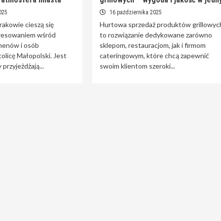
025
16 października 2025
akowie cieszą się
Hurtowa sprzedaż produktów grillowyc
resowaniem wśród
to rozwiązanie dedykowane zarówno
menów i osób
sklepom, restauracjom, jak i firmom
olicę Małopolski. Jest
cateringowym, które chcą zapewnić
 przyjeżdżają...
swoim klientom szeroki...